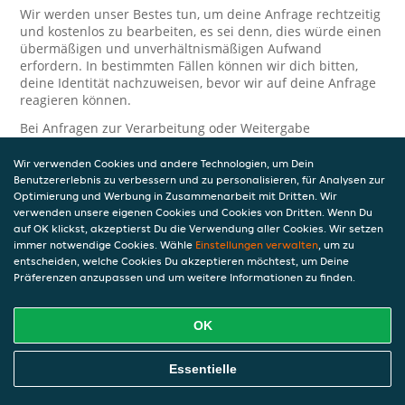
Wir werden unser Bestes tun, um deine Anfrage rechtzeitig
und kostenlos zu bearbeiten, es sei denn, dies würde einen
übermäßigen und unverhältnismäßigen Aufwand
erfordern. In bestimmten Fällen können wir dich bitten,
deine Identität nachzuweisen, bevor wir auf deine Anfrage
reagieren können.
Bei Anfragen zur Verarbeitung oder Weitergabe
personenbezogener Daten im Zusammenhang mit JET Pay
und/oder JET Pay Card wende dich bitte an die Person, die
Wir verwenden Cookies und andere Technologien, um Dein
dir das JET Pay-Guthaben gewährt (das kann dein
Benutzererlebnis zu verbessern und zu personalisieren, für Analysen zur
Arbeitgeber, Geschäftspartner usw. sein). Dies ist
Optimierung und Werbung in Zusammenarbeit mit Dritten. Wir
verwenden unsere eigenen Cookies und Cookies von Dritten. Wenn Du
erforderlich, da JET und die Person, die dir das Guthaben
auf OK klickst, akzeptierst Du die Verwendung aller Cookies. Wir setzen
gewährt, eine separate Verantwortung für die Verarbeitung
immer notwendige Cookies. Wähle
Einstellungen verwalten
, um zu
und den Schutz deiner personenbezogenen Daten haben.
entscheiden, welche Cookies Du akzeptieren möchtest, um Deine
Solltest du weitere Fragen oder Beschwerden in Bezug auf
Präferenzen anzupassen und um weitere Informationen zu finden.
die Verarbeitung deiner personenbezogenen Daten haben,
kontaktieren wir dich gerne. Wir würden uns auch über
OK
Tipps oder Vorschläge zur Verbesserung unserer Erklärung
freuen.
Essentielle
Sicherheit